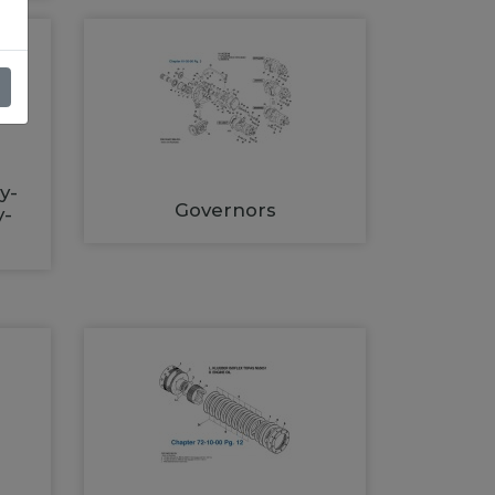
y-
Governors
y-