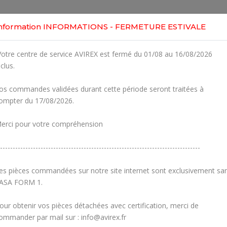
Home
Shop
Engines
Services
Workshop
nformation INFORMATIONS - FERMETURE ESTIVALE
otre centre de service AVIREX est fermé du 01/08 au 16/08/2026
nclus.
os commandes validées durant cette période seront traitées à
ompter du 17/08/2026.
erci pour votre compréhension
-------------------------------------------------------------------------------
es pièces commandées sur notre site internet sont exclusivement sa
ASA FORM 1.
our obtenir vos pièces détachées avec certification, merci de
Carburetors
Crankcase
ommander par mail sur : info@avirex.fr