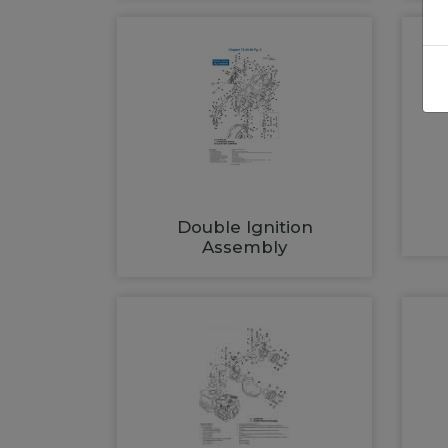
Double Ignition
Assembly