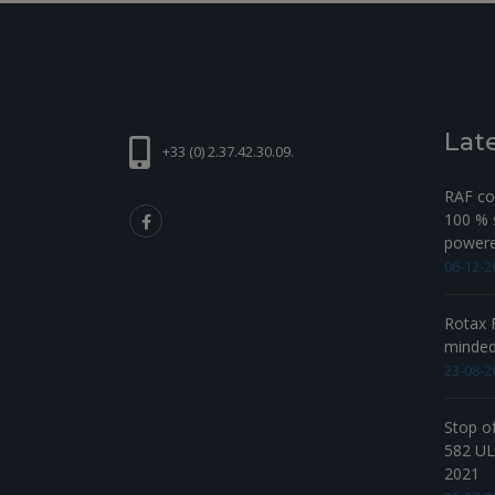
Lat
+33 (0) 2.37.42.30.09.
RAF com
100 % s
powered
06-12-2
Rotax F
minde
23-08-2
Stop o
582 UL 
2021