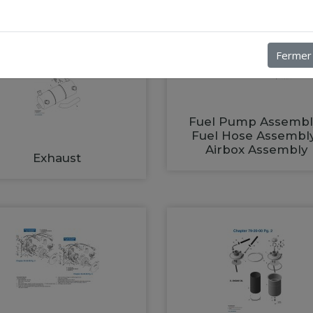
Fermer
Fuel Pump Assembl
Fuel Hose Assembl
Airbox Assembly
Exhaust