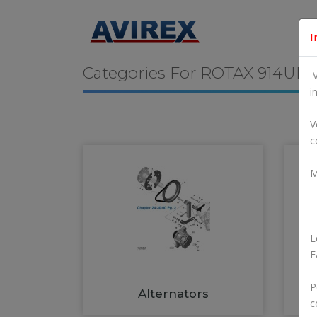
I
Categories For
ROTAX 914UL
V
i
V
c
M
--
L
E
P
Alternators
c