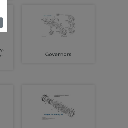
y-
Governors
y-