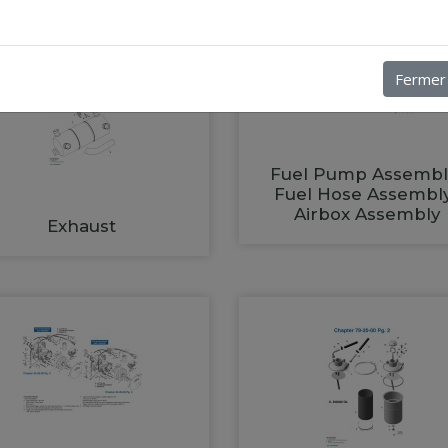
Fermer
Fuel Pump Assembl
Fuel Hose Assembl
Airbox Assembly
Exhaust