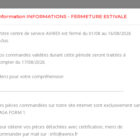
Home
Shop
Engines
Services
Workshop
nformation INFORMATIONS - FERMETURE ESTIVALE
otre centre de service AVIREX est fermé du 01/08 au 16/08/2026
nclus.
os commandes validées durant cette période seront traitées à
ompter du 17/08/2026.
erci pour votre compréhension
-------------------------------------------------------------------------------
es pièces commandées sur notre site internet sont exclusivement sa
ASA FORM 1.
our obtenir vos pièces détachées avec certification, merci de
Carburetors
Crankcase
ommander par mail sur : info@avirex.fr