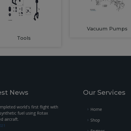
Vacuum Pumps
Tools
est News
Our Services
pleted world's first flight with
Home
ynthetic fuel using Rotax
 aircraft.
Shop
021
Engines