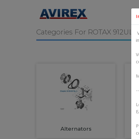
I
Categories For
ROTAX 912UL
V
i
V
c
M
--
L
E
P
Alternators
c