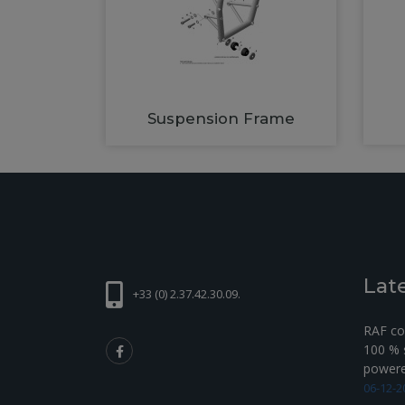
Suspension Frame
Lat
+33 (0) 2.37.42.30.09.
RAF com
100 % s
powered
06-12-2