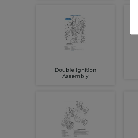
Double Ignition
Assembly