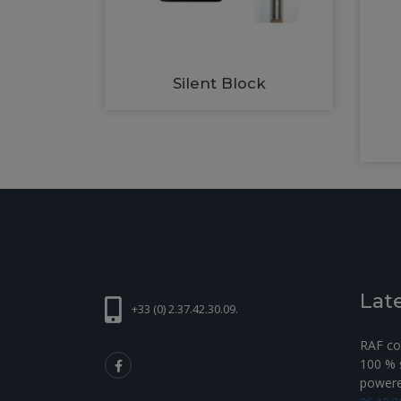
Silent Block
Lat
+33 (0) 2.37.42.30.09.
RAF com
100 % s
powered