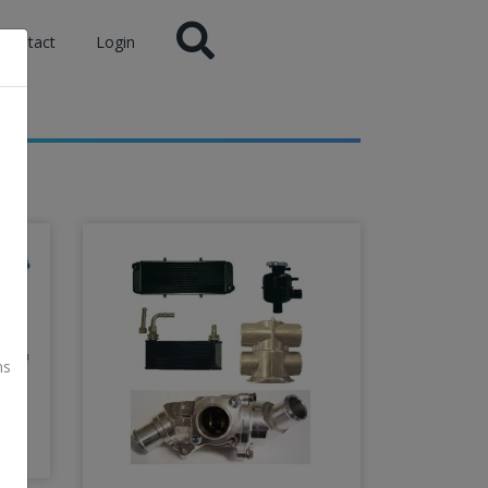
Contact
Login
ns
y