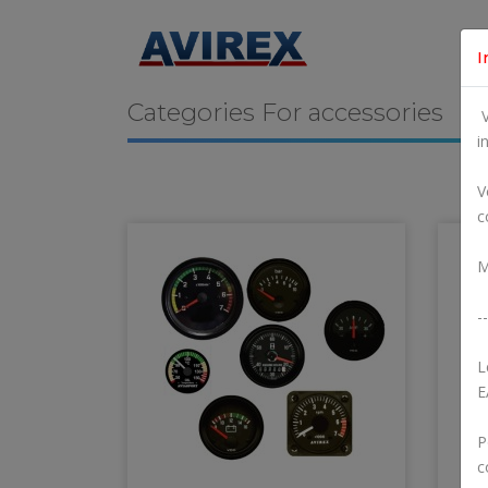
I
Categories For
accessories
V
i
V
c
M
--
L
E
P
c