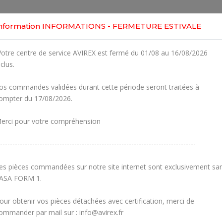
Home
Shop
Engines
Services
Workshop
nformation INFORMATIONS - FERMETURE ESTIVALE
otre centre de service AVIREX est fermé du 01/08 au 16/08/2026
nclus.
os commandes validées durant cette période seront traitées à
ompter du 17/08/2026.
erci pour votre compréhension
-------------------------------------------------------------------------------
es pièces commandées sur notre site internet sont exclusivement sa
ASA FORM 1.
our obtenir vos pièces détachées avec certification, merci de
Fuel Hose Assembl
ommander par mail sur : info@avirex.fr