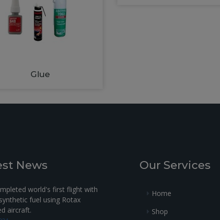
Glue
est News
Our Services
pleted world's first flight with
Home
ynthetic fuel using Rotax
 aircraft.
Shop