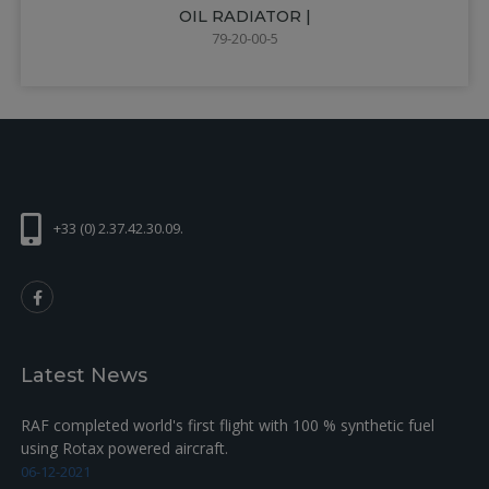
OIL RADIATOR |
79-20-00-5
+33 (0) 2.37.42.30.09.
Latest News
RAF completed world's first flight with 100 % synthetic fuel
using Rotax powered aircraft.
06-12-2021