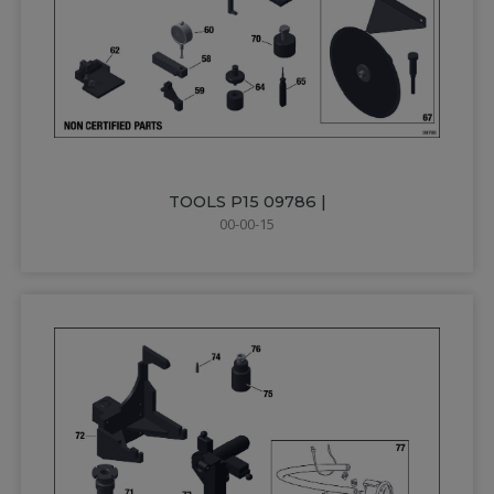
TOOLS P15 09786 |
00-00-15