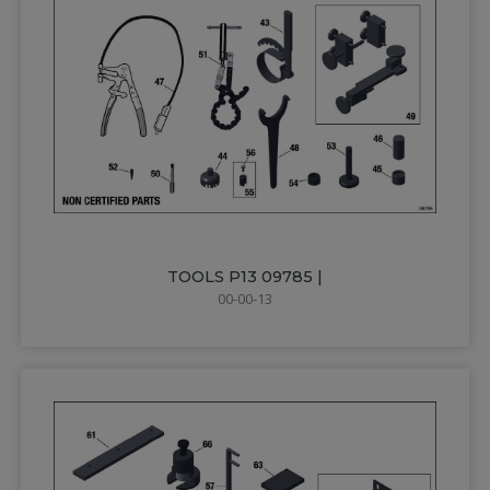
TOOLS P13 09785 |
00-00-13