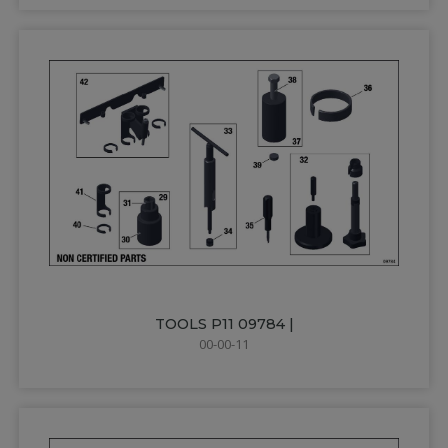
TOOLS P11 09784 |
00-00-11