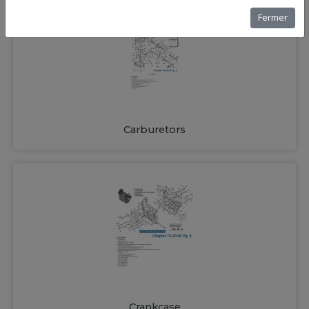
Fermer
Carburetors
Crankcase