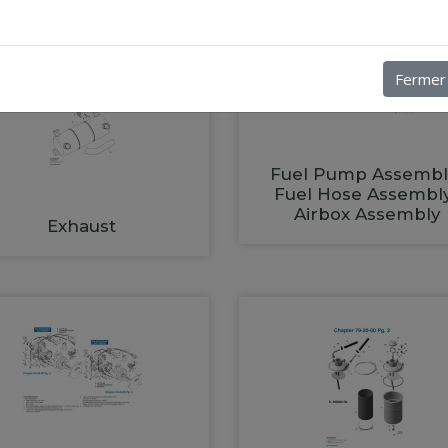
Fermer
Fuel Pump Assembl
Fuel Hose Assembl
Airbox Assembly
Exhaust