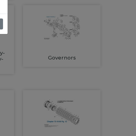
y-
Governors
y-