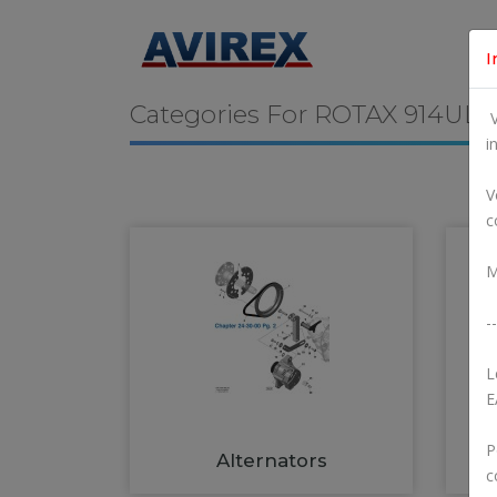
I
Categories For
ROTAX 914UL
V
i
V
c
M
--
L
E
P
Alternators
c