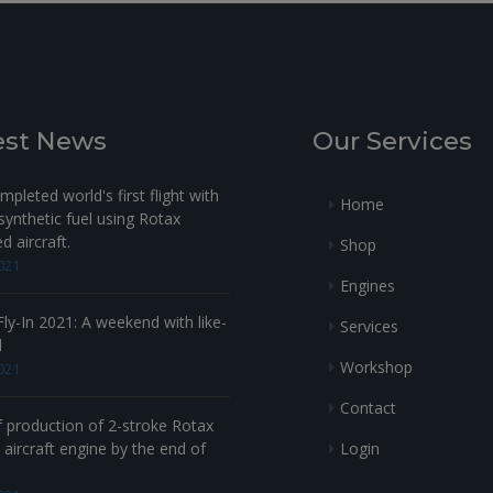
est News
Our Services
pleted world's first flight with
Home
ynthetic fuel using Rotax
 aircraft.
Shop
021
Engines
ly-In 2021: A weekend with like-
Services
d
Workshop
021
Contact
f production of 2-stroke Rotax
Login
aircraft engine by the end of