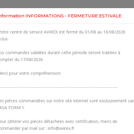
Home
Shop
Engines
Services
Workshop
nformation INFORMATIONS - FERMETURE ESTIVALE
otre centre de service AVIREX est fermé du 01/08 au 16/08/2026
nclus.
os commandes validées durant cette période seront traitées à
ompter du 17/08/2026.
erci pour votre compréhension
-------------------------------------------------------------------------------
es pièces commandées sur notre site internet sont exclusivement sa
ASA FORM 1.
our obtenir vos pièces détachées avec certification, merci de
Carburetors
Crankcase
ommander par mail sur : info@avirex.fr