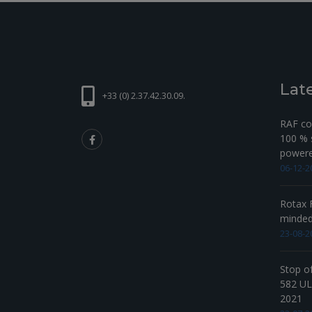
Lat
+33 (0) 2.37.42.30.09.
RAF com
100 % s
powered
06-12-2
Rotax F
minde
23-08-2
Stop o
582 UL 
2021