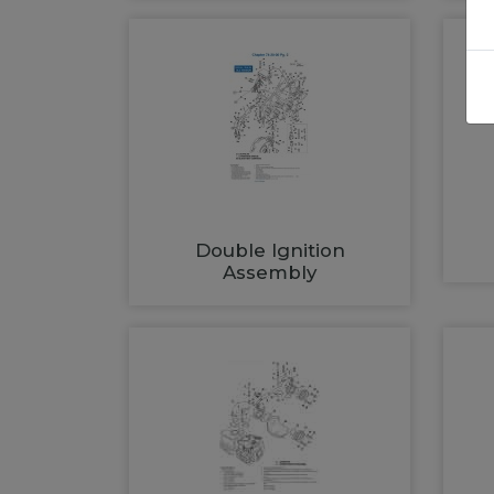
Double Ignition
Assembly