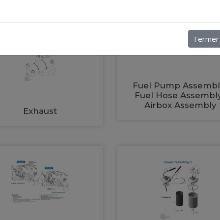
Fermer
Fuel Pump Assembl
Fuel Hose Assembl
Airbox Assembly
Exhaust