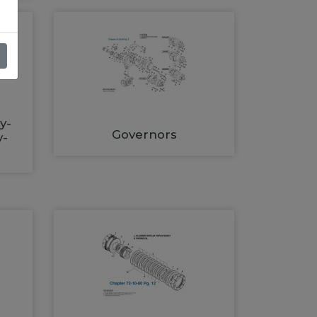
y-
Governors
y-