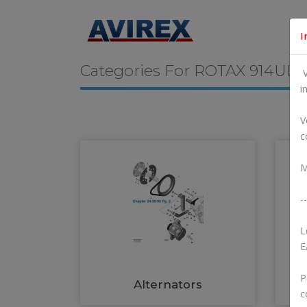
I
Categories For
ROTAX 914UL
V
i
V
c
M
--
L
E
P
Alternators
c