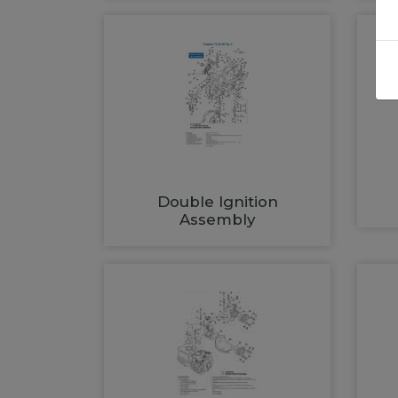
Double Ignition
Assembly