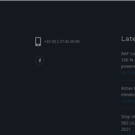
Lat
+33 (0) 2.37.42.30.09.
RAF com
100 % s
powered
06-12-2
Rotax F
minde
23-08-2
Stop o
582 UL 
2021