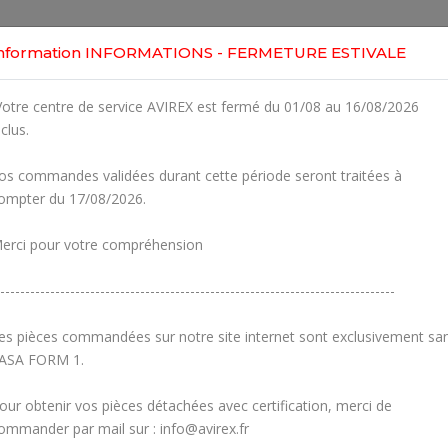
Home
Shop
Engines
Services
Workshop
nformation INFORMATIONS - FERMETURE ESTIVALE
otre centre de service AVIREX est fermé du 01/08 au 16/08/2026
nclus.
os commandes validées durant cette période seront traitées à
ompter du 17/08/2026.
erci pour votre compréhension
-------------------------------------------------------------------------------
es pièces commandées sur notre site internet sont exclusivement sa
ASA FORM 1.
our obtenir vos pièces détachées avec certification, merci de
Carburetors
Crankcase
ommander par mail sur : info@avirex.fr