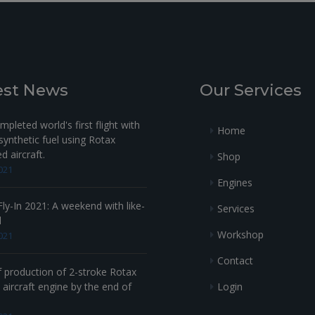
est News
Our Services
pleted world's first flight with
Home
ynthetic fuel using Rotax
 aircraft.
Shop
021
Engines
ly-In 2021: A weekend with like-
Services
d
Workshop
021
Contact
f production of 2-stroke Rotax
Login
aircraft engine by the end of