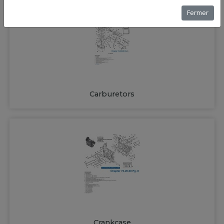
Fermer
Carburetors
Crankcase