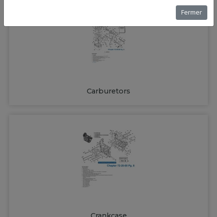
Fermer
Carburetors
Crankcase