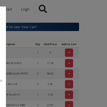
Contact
Login
k here to see Your Cart
Description
Qty
Unit/Price
Add to Cart
+
1
0
+
ER RING 30,5/42/2
1
11.18
+
T VILEBREQUIN (PETIT)
2
98.62
ns
+
-RING 49,2-1,8
2
5.45
+
P SHIM 30,4/51/1
1
3.19
+
L AS 30X62X7/7,5 NBR
1
37.87