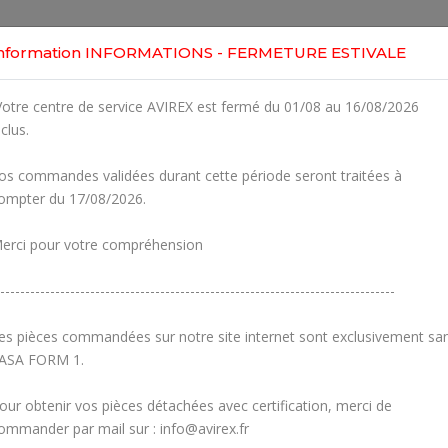
Home
Shop
Engines
Services
Workshop
nformation INFORMATIONS - FERMETURE ESTIVALE
-2
otre centre de service AVIREX est fermé du 01/08 au 16/08/2026
Clic
 For ROTAX 582UL
nclus.
r Part
os commandes validées durant cette période seront traitées à
Fig.
Part Number
ompter du 17/08/2026.
1-15
erci pour votre compréhension
2
827441
SPAC
-------------------------------------------------------------------------------
3
832208
ROULEMEN
es pièces commandées sur notre site internet sont exclusivement sa
4
830355
O
ASA FORM 1.
5
827715
STO
our obtenir vos pièces détachées avec certification, merci de
ommander par mail sur : info@avirex.fr
6
830748
OIL SEA