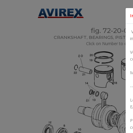
I
fig. 72-20-00
V
CRANKSHAFT, BEARINGS, PISTON
i
Click on Number to orde
V
c
M
--
L
E
P
c