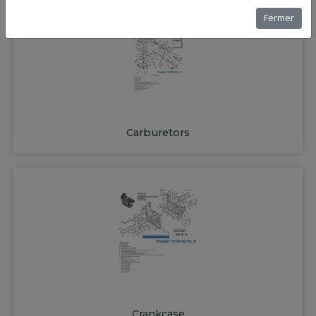
Fermer
Carburetors
Crankcase