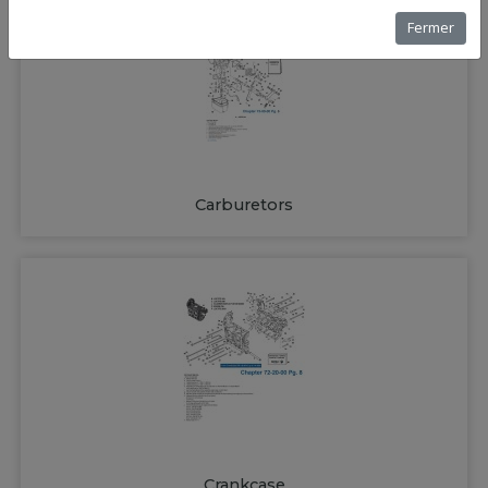
Fermer
Carburetors
Crankcase