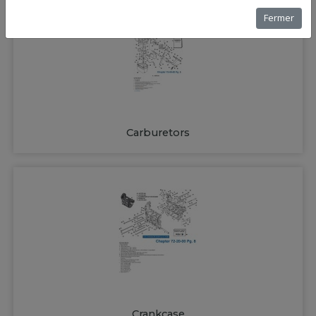
Fermer
Carburetors
Crankcase