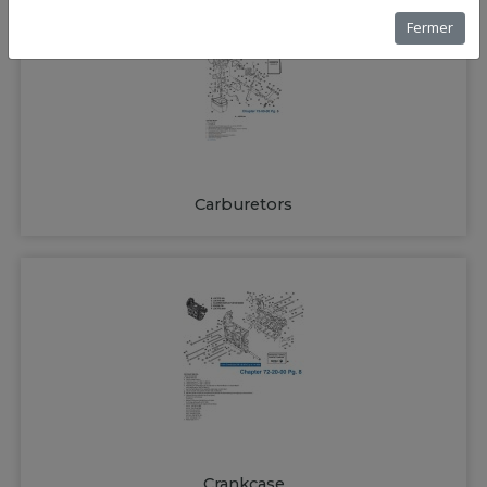
Fermer
Carburetors
Crankcase