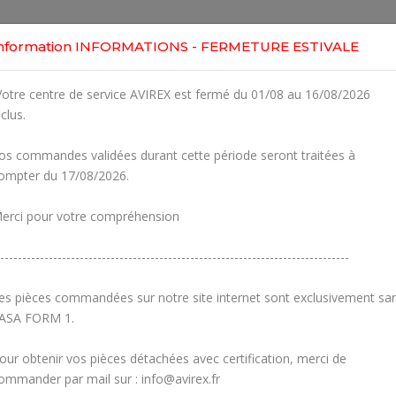
Home
Shop
Engines
Services
Workshop
nformation INFORMATIONS - FERMETURE ESTIVALE
otre centre de service AVIREX est fermé du 01/08 au 16/08/2026
nclus.
os commandes validées durant cette période seront traitées à
ompter du 17/08/2026.
erci pour votre compréhension
-------------------------------------------------------------------------------
es pièces commandées sur notre site internet sont exclusivement sa
ASA FORM 1.
our obtenir vos pièces détachées avec certification, merci de
Carburetors
Crankcase
ommander par mail sur : info@avirex.fr