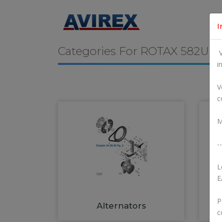
I
Categories For
ROTAX 582UL
V
i
V
c
M
--
L
E
P
Alternators
c