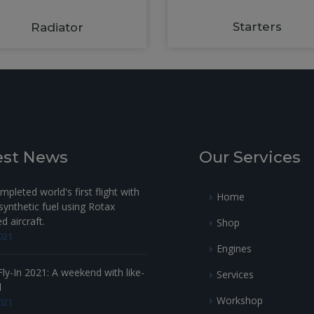
Starters
Radiator
est News
Our Services
pleted world's first flight with
Home
ynthetic fuel using Rotax
 aircraft.
Shop
021
Engines
ly-In 2021: A weekend with like-
Services
d
Workshop
021