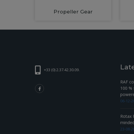
Propeller Gear
Lat
+33 (0) 2.37.42.30.09.
RAF com
100 % s
powered
06-12-2
Rotax F
minde
23-08-2