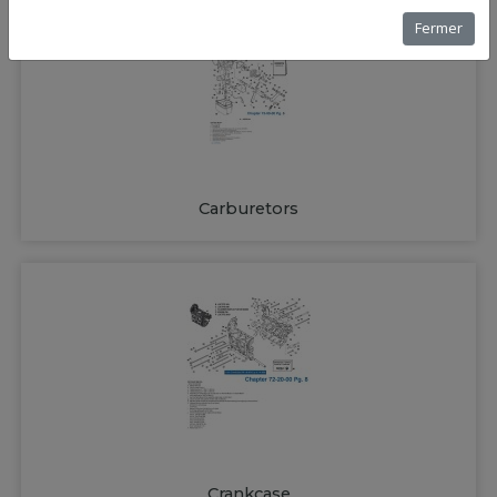
Fermer
Carburetors
Crankcase