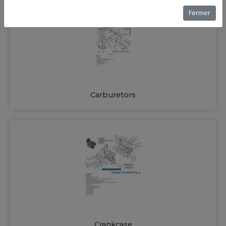
Fermer
Carburetors
Crankcase