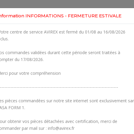
Home
Shop
Engines
Services
Workshop
nformation INFORMATIONS - FERMETURE ESTIVALE
otre centre de service AVIREX est fermé du 01/08 au 16/08/2026
nclus.
os commandes validées durant cette période seront traitées à
ompter du 17/08/2026.
erci pour votre compréhension
-------------------------------------------------------------------------------
es pièces commandées sur notre site internet sont exclusivement sa
ASA FORM 1.
our obtenir vos pièces détachées avec certification, merci de
Carburetors
Crankcase
ommander par mail sur : info@avirex.fr