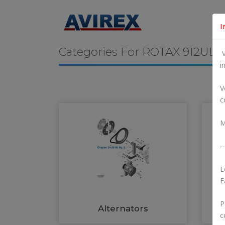
I
Categories For
ROTAX 912UL
V
i
V
c
M
--
L
E
P
Alternators
c