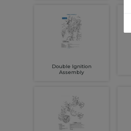
Double Ignition
Assembly