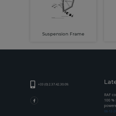
Suspension Frame
Lat
+33 (0) 2.37.42.30.09.
RAF com
100 % s
powered
06-12-2