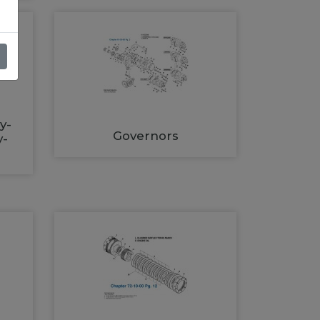
y-
Governors
y-