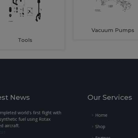
Vacuum Pumps
Tools
est News
Our Services
pleted world's first flight with
Home
ynthetic fuel using Rotax
 aircraft.
Shop
021
Engines