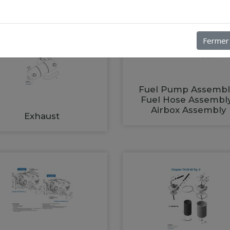
Fermer
Fuel Pump Assembl
Fuel Hose Assembl
Airbox Assembly
Exhaust