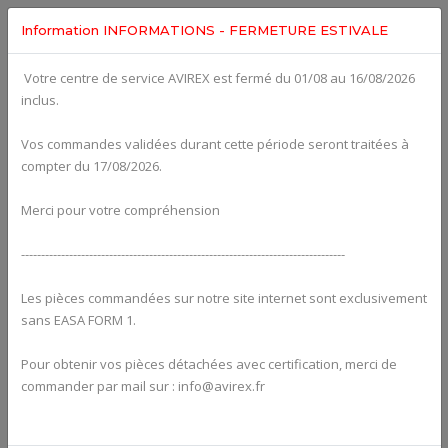
Information INFORMATIONS - FERMETURE ESTIVALE
Votre centre de service AVIREX est fermé du 01/08 au 16/08/2026
fig. 73-10-00-1
inclus.
INTAKE MANIFOLD, COMPENSATING TUBE ASSY.,
RUBBER FLANGE ASSY. For ROTAX 912UL
Click on Number to order Part
Vos commandes validées durant cette période seront traitées à
compter du 17/08/2026.
Click here to see Your Cart
Merci pour votre compréhension
---------------------------------------------------------------------------------
Les pièces commandées sur notre site internet sont exclusivement
sans EASA FORM 1.
Pour obtenir vos pièces détachées avec certification, merci de
commander par mail sur : info@avirex.fr