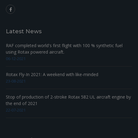
+
15
267789
RUBBER FLANGE ASSY.
2f
88.16
+
16
250311
Rondelle M8,4
4
0.31
HEX. SCREW ISO 4017 - M8X30 -
Latest News
+
17
940483
2j
1.39
8.8
HEX. SCREW ISO 4017 - M8X25 -
+
18
240277
2j
1.27
RAF completed world's first flight with 100 % synthetic fuel
8.8
using Rotax powered aircraft.
+
19
931640
GASKET
2e
13.82
06-12-2021
+
20
874300
DRIP TRAY
2g
70.37
Rotax Fly-In 2021: A weekend with like-minded
+
21
230415
SEALING RING A 6X10 DIN 7603
2
1.33
23-08-2021
+
22
641071
HEX.SCREW ISO 4017-M6X6-8.8
2
1.33
Stop of production of 2-stroke Rotax 582 UL aircraft engine by
the end of 2021
22-07-2021