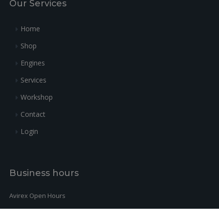
Our Services
Home
Shop
Engines
Services
Workshop
Contact
Login
Business hours
Avirex Open Hours
Monday-Friday:
9h-12h / 14h-18h