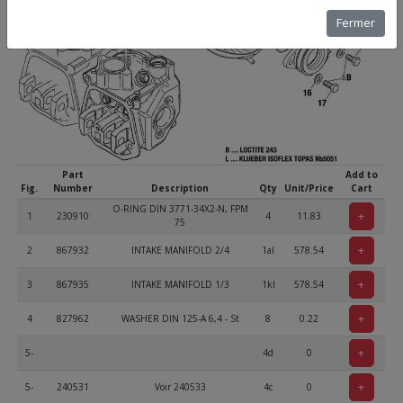
Fermer
Part
Add to
Fig.
Number
Description
Qty
Unit/Price
Cart
O-RING DIN 3771-34X2-N, FPM
+
1
230910
4
11.83
75
+
2
867932
INTAKE MANIFOLD 2/4
1al
578.54
+
3
867935
INTAKE MANIFOLD 1/3
1kl
578.54
+
4
827962
WASHER DIN 125-A 6,4 - St
8
0.22
+
5-
4d
0
+
5-
240531
Voir 240533
4c
0