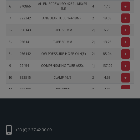
ALLEN SCREW ISO 4762 - M6x25
+
6
840866
4
1.16
- 8.8
+
7
922242
ANGULAR TUBE 1/4-18NPT
2
19.08
+
8-
956143
TUBE 66 MM
2j
6.79
+
8-
956141
TUBE 81 MM
2j
13.25
+
8-
956142
LOW PRESSURE HOSE OLN(E)
2i
85.04
+
9
924541
COMPENSATING TUBE ASSY.
1j
137.09
+
10
853515
CLAMP 16/9
2
4.68
+
11
953400
BRACKET
2
4.28
+
12
838242
SPRING
2
14.63
+
13
940980
SCREW M3,5
1
14.4
+
14-
230290
O-RING 44-2
2b
8.17
+33 (0) 2.37.42.30.09.
+
14-
230300
O-RING 47-2
2c
6.5