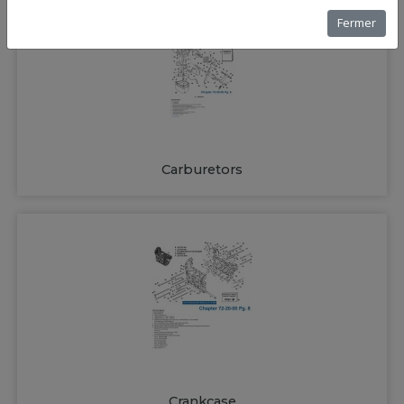
Fermer
Carburetors
Crankcase