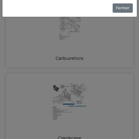
Fermer
Carburetors
Crankcase