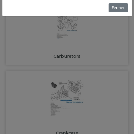
Fermer
Carburetors
Crankcase