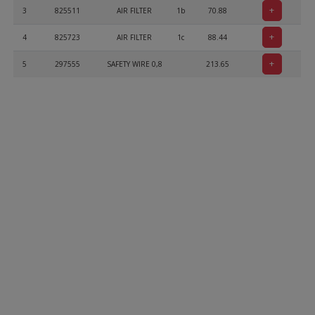
+
3
825511
AIR FILTER
1b
70.88
+
4
825723
AIR FILTER
1c
88.44
+
5
297555
SAFETY WIRE 0,8
213.65