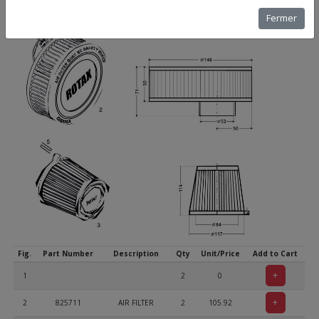
Fermer
Fig.
Part Number
Description
Qty
Unit/Price
Add to Cart
+
1
2
0
+
2
825711
AIR FILTER
2
105.92