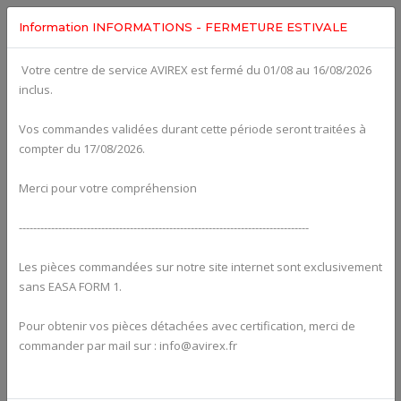
Information INFORMATIONS - FERMETURE ESTIVALE
Votre centre de service AVIREX est fermé du 01/08 au 16/08/2026
fig. 73-10-00-1
inclus.
AIRFILTER (SINGLE/DOUBLE) For ROTAX 582UL
Click on Number to order Part
Vos commandes validées durant cette période seront traitées à
compter du 17/08/2026.
Click here to see Your Cart
Merci pour votre compréhension
---------------------------------------------------------------------------------
Les pièces commandées sur notre site internet sont exclusivement
sans EASA FORM 1.
Pour obtenir vos pièces détachées avec certification, merci de
commander par mail sur : info@avirex.fr