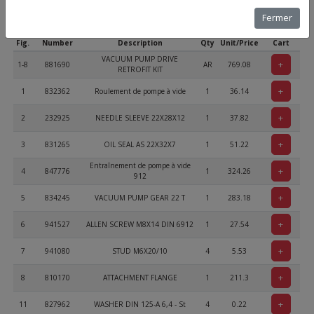
Fermer
Part
Add to
Fig.
Number
Description
Qty
Unit/Price
Cart
VACUUM PUMP DRIVE
+
1-8
881690
AR
769.08
RETROFIT KIT
+
1
832362
Roulement de pompe à vide
1
36.14
+
2
232925
NEEDLE SLEEVE 22X28X12
1
37.82
+
3
831265
OIL SEAL AS 22X32X7
1
51.22
Entraînement de pompe à vide
+
4
847776
1
324.26
912
+
5
834245
VACUUM PUMP GEAR 22 T
1
283.18
+
6
941527
ALLEN SCREW M8X14 DIN 6912
1
27.54
+
7
941080
STUD M6X20/10
4
5.53
+
8
810170
ATTACHMENT FLANGE
1
211.3
+
11
827962
WASHER DIN 125-A 6,4 - St
4
0.22