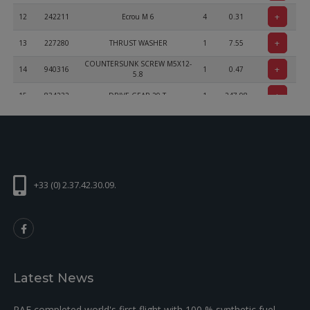
+
12
242211
Ecrou M 6
4
0.31
+
13
227280
THRUST WASHER
1
7.55
COUNTERSUNK SCREW M5X12-
+
14
940316
1
0.47
5.8
+
15
834232
DRIVE GEAR 29 T.
1
247.98
+33 (0) 2.37.42.30.09.
Latest News
RAF completed world's first flight with 100 % synthetic fuel