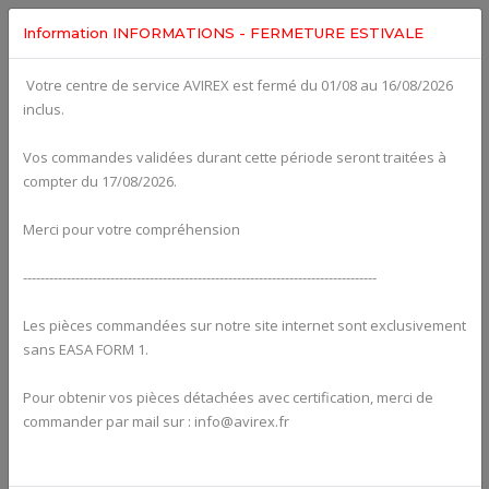
Information INFORMATIONS - FERMETURE ESTIVALE
Votre centre de service AVIREX est fermé du 01/08 au 16/08/2026
fig. 37-10-00
inclus.
VACUUM PUMP WITH DRIVE For ROTAX 912ULS
Click on Number to order Part
Vos commandes validées durant cette période seront traitées à
compter du 17/08/2026.
Click here to see Your Cart
Merci pour votre compréhension
---------------------------------------------------------------------------------
Les pièces commandées sur notre site internet sont exclusivement
sans EASA FORM 1.
Pour obtenir vos pièces détachées avec certification, merci de
commander par mail sur : info@avirex.fr