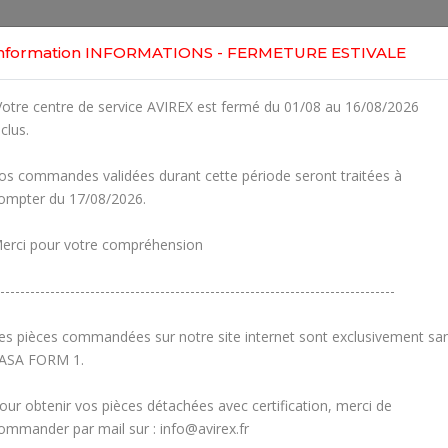
Home
Shop
Engines
Services
Workshop
nformation INFORMATIONS - FERMETURE ESTIVALE
otre centre de service AVIREX est fermé du 01/08 au 16/08/2026
nclus.
os commandes validées durant cette période seront traitées à
ompter du 17/08/2026.
erci pour votre compréhension
-------------------------------------------------------------------------------
es pièces commandées sur notre site internet sont exclusivement sa
ASA FORM 1.
our obtenir vos pièces détachées avec certification, merci de
ommander par mail sur : info@avirex.fr