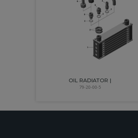
OIL RADIATOR |
79-20-00-5