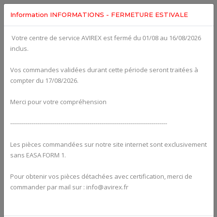
Information INFORMATIONS - FERMETURE ESTIVALE
Votre centre de service AVIREX est fermé du 01/08 au 16/08/2026
fig. 72-20-00-1
inclus.
CRANKCASE For ROTAX 912IS
Click on Number to order Part
Vos commandes validées durant cette période seront traitées à
compter du 17/08/2026.
Click here to see Your Cart
Merci pour votre compréhension
---------------------------------------------------------------------------------
Les pièces commandées sur notre site internet sont exclusivement
sans EASA FORM 1.
Pour obtenir vos pièces détachées avec certification, merci de
commander par mail sur : info@avirex.fr