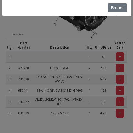
Fermer
Part
Add to
Fig.
Number
Description
Qty
Unit/Price
Cart
+
1
1
0
+
2
429230
DOWEL 6X20
2
2.38
O-RING DIN 3771-10,82X1,78-N,
+
3
431570
8
6.48
FPM 70
+
4
950141
SEALING RING A 8X13 DIN 7603
1
1.25
ALLEN SCREW ISO 4762 - M8x20 -
+
5
240072
1
1.2
8.8
+
6
831929
O-RING 5X2
1
4.28