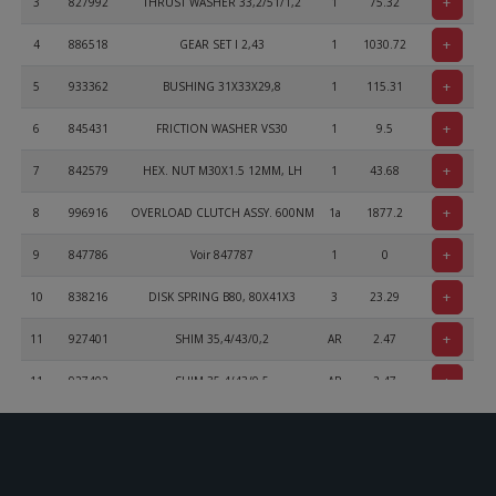
+
3
827992
THRUST WASHER 33,2/51/1,2
1
75.32
+
4
886518
GEAR SET I 2,43
1
1030.72
+
5
933362
BUSHING 31X33X29,8
1
115.31
+
6
845431
FRICTION WASHER VS30
1
9.5
+
7
842579
HEX. NUT M30X1.5 12MM, LH
1
43.68
+
8
996916
OVERLOAD CLUTCH ASSY. 600NM
1a
1877.2
+
9
847786
Voir 847787
1
0
+
10
838216
DISK SPRING B80, 80X41X3
3
23.29
+
11
927401
SHIM 35,4/43/0,2
AR
2.47
+
11
927402
SHIM 35,4/43/0,5
AR
2.47
+
11
927403
SHIM 35,4/43/1,0
AR
2.87
+
12
847687
SPACER 35,2/42/8
2
49.28