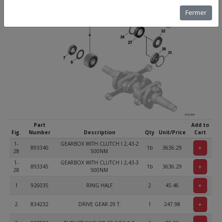
Fermer
Part
Add to
Fig.
Number
Description
Qty
Unit/Price
Cart
1-
GEARBOX WITH CLUTCH I 2,43-2
+
893340
1b
3636.29
28
500NM
1-
GEARBOX WITH CLUTCH I 2,43-3
+
893345
1b
3636.29
28
500NM
+
1
926035
RING HALF
2
45.46
+
2
834232
DRIVE GEAR 29 T.
1
247.98