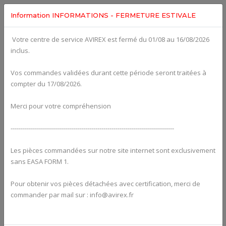
Information INFORMATIONS - FERMETURE ESTIVALE
Votre centre de service AVIREX est fermé du 01/08 au 16/08/2026
fig. 72-10-00-1
inclus.
PROPELLER GEAR ASSY. WITH OVERLOAD CLUTCH For
ROTAX 912IS
Click on Number to order Part
Vos commandes validées durant cette période seront traitées à
compter du 17/08/2026.
Click here to see Your Cart
Merci pour votre compréhension
---------------------------------------------------------------------------------
Les pièces commandées sur notre site internet sont exclusivement
sans EASA FORM 1.
Pour obtenir vos pièces détachées avec certification, merci de
commander par mail sur : info@avirex.fr