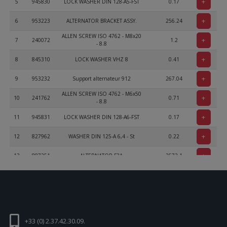
+
5
945830
LOCK WASHER DIN 128-A5-FST
0.17
+
6
953223
ALTERNATOR BRACKET ASSY.
256.24
ALLEN SCREW ISO 4762 - M8x20
+
7
240072
1.2
- 8.8
+
8
845310
LOCK WASHER VHZ 8
0.41
+
9
953232
Support alternateur 912
267.04
ALLEN SCREW ISO 4762 - M6x50
+
10
241762
0.71
- 8.8
+
11
945831
LOCK WASHER DIN 128-A6-FST
0.17
+
12
827962
WASHER DIN 125-A 6,4 - St
0.22
+
13
887251
ALTERNATOR F3A
2572.1
+
14
927952
THRUST WASHER 10,1/20/0,5
4.46
HEX. SCREW M10X45-SK-DIN
+
15
941636
13.58
931
+
16
953241
TENSION BAR
60.46
+33 (0) 2.37.42.30.09.