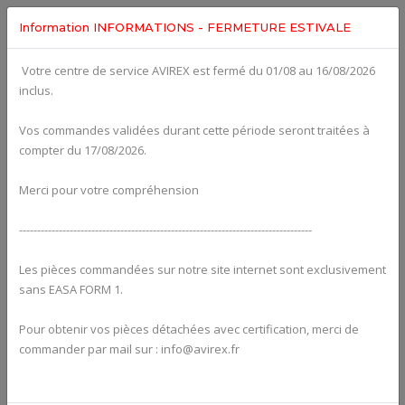
Information INFORMATIONS - FERMETURE ESTIVALE
Votre centre de service AVIREX est fermé du 01/08 au 16/08/2026
fig. 24-30-00
inclus.
EXTERNAL GENERATOR For ROTAX 582UL
Click on Number to order Part
Vos commandes validées durant cette période seront traitées à
compter du 17/08/2026.
Click here to see Your Cart
Merci pour votre compréhension
---------------------------------------------------------------------------------
Les pièces commandées sur notre site internet sont exclusivement
sans EASA FORM 1.
Pour obtenir vos pièces détachées avec certification, merci de
commander par mail sur : info@avirex.fr