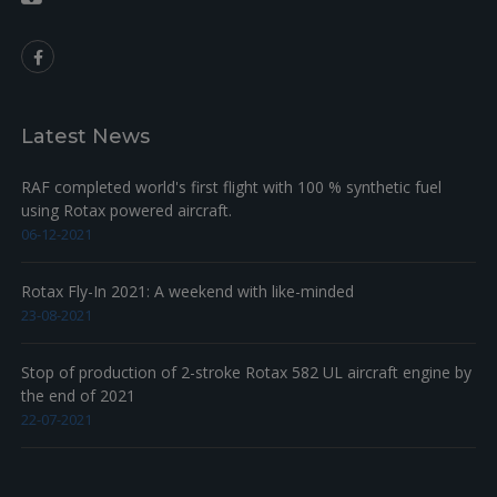
+
17
940596
HEX. SCREW M8X20
12.26
+
18
945832
LOCK WASHER DIN 128-A8-FST
0.17
+
19
227936
WASHER ISO 7093-1 - 8 - 200 HV
1.61
Latest News
+
20
864011
FASTON CONNECTOR 6,3X0,8
1.18
+
21
265255
CONNECTOR HOUSING 2-POLE
7.72
RAF completed world's first flight with 100 % synthetic fuel
using Rotax powered aircraft.
06-12-2021
Rotax Fly-In 2021: A weekend with like-minded
23-08-2021
Stop of production of 2-stroke Rotax 582 UL aircraft engine by
the end of 2021
22-07-2021