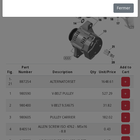
Fermer
Part
Add to
Fig.
Number
Description
Qty
Unit/Price
Cart
1-
+
887254
ALTERNATORSET
1648.61
21
+
1
980590
V-BELT PULLEY
527.29
+
2
980400
V-BELT 9,5X675
31.82
+
3
980605
PULLEY CARRIER
182.02
ALLEN SCREW ISO 4762 - M5x16
+
4
840514
0.43
- 8.8